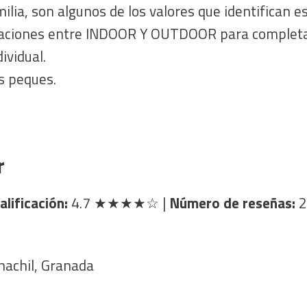
lia, son algunos de los valores que identifican e
alaciones entre INDOOR Y OUTDOOR para complet
ividual.
s peques.
r
alificación:
4.7
★★★★☆
|
Número de reseñas:
2
nachil, Granada