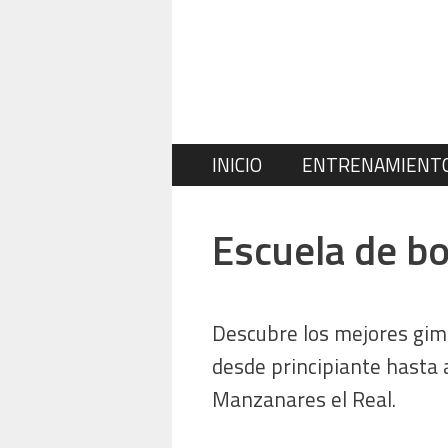
Saltar
al
contenido
INICIO
ENTRENAMIENT
Escuela de b
Descubre los mejores gim
desde principiante hasta 
Manzanares el Real.