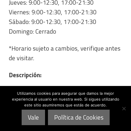
Jueves: 9:00-12:30, 17:00-21:30
Viernes: 9:00-12:30, 17:00-21:30
Sábado: 9:00-12:30, 17:00-21:30
Domingo: Cerrado
*Horario sujeto a cambios, verifique antes
de visitar.
Descripción:
Box Oficial de CrossFit. Deporte, salud y
Utilizamos cookies para asegurar que damos la mejor
experiencia al usuario en nuestra web. Si sigues utilizando
comunidad.
este sitio asumiremos que estás de acuerdo.
Vale
Política de Cookies
Guantes de Boxeo
Vendas de Boxeo