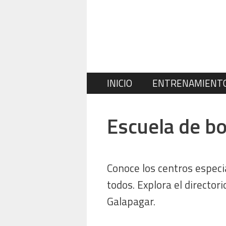
Saltar
al
contenido
INICIO
ENTRENAMIENT
Escuela de b
Conoce los centros especi
todos. Explora el director
Galapagar.