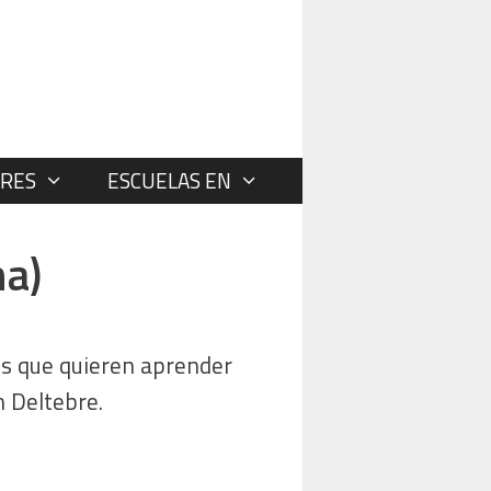
RES
ESCUELAS EN
na)
os que quieren aprender
n Deltebre.