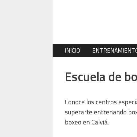
Saltar
al
contenido
INICIO
ENTRENAMIENT
Escuela de bo
Conoce los centros especi
superarte entrenando boxe
boxeo en Calviá.